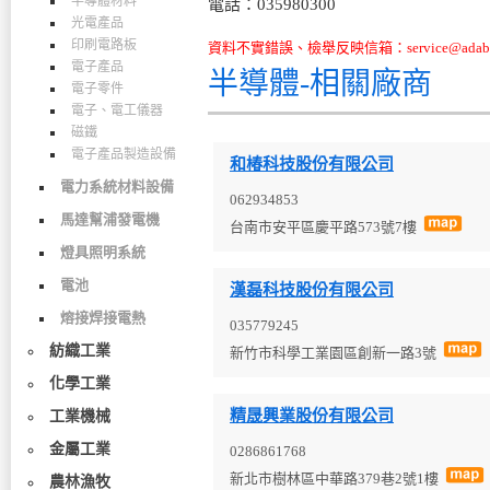
半導體材料
電話：035980300
光電產品
印刷電路板
資料不實錯誤、檢舉反映信箱：service@adabo
電子產品
半導體-相關廠商
電子零件
電子、電工儀器
磁鐵
電子產品製造設備
和椿科技股份有限公司
電力系統材料設備
062934853
馬達幫浦發電機
台南市安平區慶平路573號7樓
燈具照明系統
電池
漢磊科技股份有限公司
熔接焊接電熱
035779245
紡織工業
新竹市科學工業園區創新一路3號
化學工業
精晟興業股份有限公司
工業機械
金屬工業
0286861768
新北市樹林區中華路379巷2號1樓
農林漁牧