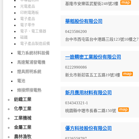
半導體材料
基隆市安樂區武聖街248號2樓
光電產品
印刷電路板
電子產品
華稻股份有限公司
電子零件
電子、電工儀器
0423586200
磁鐵
台中市西屯區台中港路三段123號10樓之
電子產品製造設備
電力系統材料設備
一詮精密工業股份有限公司
馬達幫浦發電機
0222990086
燈具照明系統
新北市新莊區五工五路19號3樓
電池
熔接焊接電熱
新月應用材料有限公司
紡織工業
034343321-1
化學工業
桃園縣中壢市長春二路150號
工業機械
金屬工業
優方科技股份有限公司
農林漁牧
0226558797