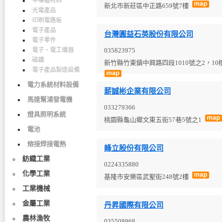
半導體材料
新北市新莊區中正路659號7樓
光電產品
印刷電路板
電子產品
台灣圓益石英股份有限公司
電子零件
電子、電工儀器
035823975
磁鐵
新竹縣竹東鎮中興路四段1010號之2，1
電子產品製造設備
電力系統材料設備
薪誠彬企業有限公司
馬達幫浦發電機
033279366
燈具照明系統
桃園縣龜山鄉文東五街57巷5號之1
電池
熔接焊接電熱
峰立股份有限公司
紡織工業
0224335880
化學工業
基隆市安樂區武聖街248號2樓
工業機械
金屬工業
丹昇國際有限公司
農林漁牧
035508968