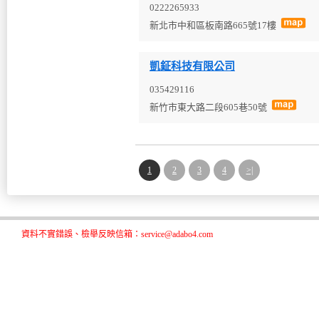
0222265933
新北市中和區板南路665號17樓
凱鉦科技有限公司
035429116
新竹市東大路二段605巷50號
1
2
3
4
>|
資料不實錯誤、檢舉反映信箱：service@adabo4.com