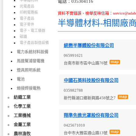
半導體材料
電話：035304116
光電產品
印刷電路板
資料不實錯誤、檢舉反映信箱：service@adabo
電子產品
半導體材料-相關廠
電子零件
電子、電工儀器
磁鐵
電子產品製造設備
統懋半導體股份有限公司
電力系統材料設備
065991621
馬達幫浦發電機
台南市新市區中山路76號
燈具照明系統
電池
中國石英科技股份有限公司
熔接焊接電熱
035982788
紡織工業
新竹縣湖口鄉新興路458號之7
化學工業
翔準先進光罩股份有限公司
工業機械
金屬工業
0425671010
台中市大雅區通山路13號
農林漁牧