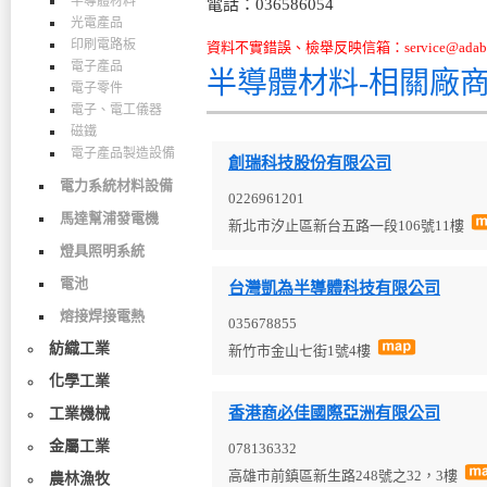
半導體材料
電話：036586054
光電產品
印刷電路板
資料不實錯誤、檢舉反映信箱：service@adabo
電子產品
半導體材料-相關廠
電子零件
電子、電工儀器
磁鐵
電子產品製造設備
創瑞科技股份有限公司
電力系統材料設備
0226961201
馬達幫浦發電機
新北市汐止區新台五路一段106號11樓
燈具照明系統
電池
台灣凱為半導體科技有限公司
熔接焊接電熱
035678855
紡織工業
新竹市金山七街1號4樓
化學工業
香港商必佳國際亞洲有限公司
工業機械
金屬工業
078136332
高雄市前鎮區新生路248號之32，3樓
農林漁牧