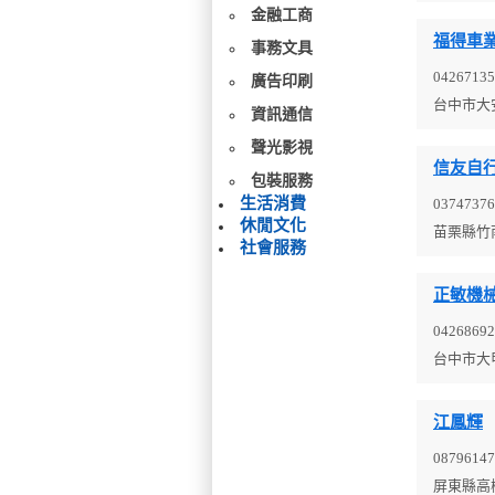
金融工商
福得車
事務文具
04267135
廣告印刷
台中市大
資訊通信
聲光影視
信友自
包裝服務
生活消費
03747376
休閒文化
苗栗縣竹
社會服務
正敏機
04268692
台中市大
江鳳輝
08796147
屏東縣高