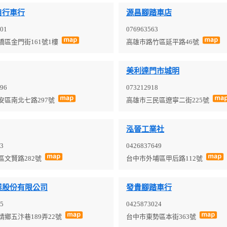
自行車行
源昌腳踏車店
01
076963563
橋區金門街161號1樓
高雄市路竹區延平路46號
美利達門市城明
96
073212918
安區南北七路297號
高雄市三民區遼寧二街225號
泓晉工業社
3
0426837649
區文賢路282號
台中市外埔區甲后路112號
業股份有限公司
發貴腳踏車行
5
0425873024
靖鄉五汴巷189弄22號
台中市東勢區本街363號