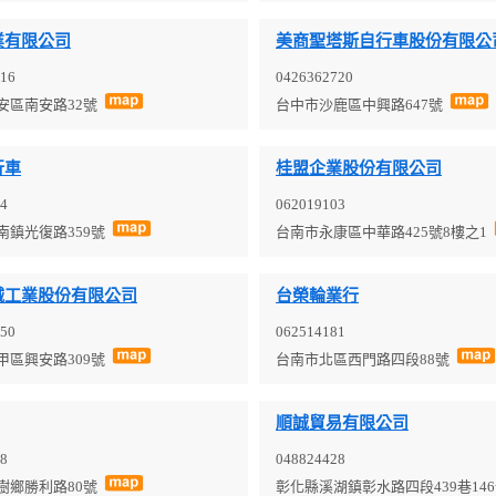
業有限公司
美商聖塔斯自行車股份有限公
16
0426362720
安區南安路32號
台中市沙鹿區中興路647號
行車
桂盟企業股份有限公司
4
062019103
南鎮光復路359號
台南市永康區中華路425號8樓之1
械工業股份有限公司
台榮輪業行
50
062514181
甲區興安路309號
台南市北區西門路四段88號
順誠貿易有限公司
8
048824428
樹鄉勝利路80號
彰化縣溪湖鎮彰水路四段439巷14