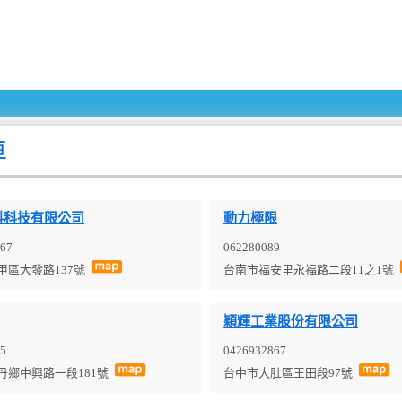
車
料科技有限公司
動力極限
67
062280089
甲區大發路137號
台南市福安里永福路二段11之1號
穎輝工業股份有限公司
5
0426932867
丹鄉中興路一段181號
台中市大肚區王田段97號