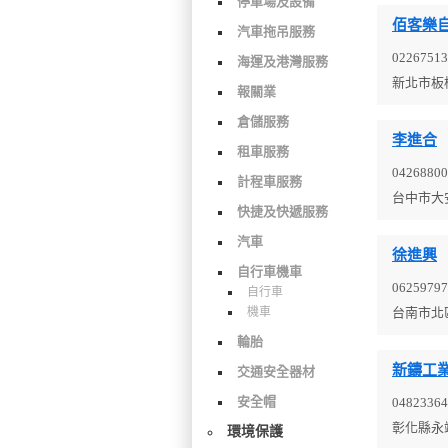
停車場及設備
佰客樂
汽車拖吊服務
02267513
海運及港灣服務
新北市板
報關業
倉儲服務
李進合
租車服務
04268800
計程車服務
台中市大
快捷及快遞服務
汽車
徐進興
自行車機車
06259797
自行車
機車
台南市北
輪胎
新鑄工
交通安全器材
安全帽
04823364
彰化縣永
環境保護