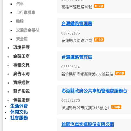
汽車
高雄市經建路30號
自行車機車
輪胎
台灣鐵路管理局
交通安全器材
038752175
安全帽
花蓮縣長德路17號
環境保護
金融工商
台灣鐵路管理局
事務文具
035596314
廣告印刷
新竹縣新豐鄉新興路202號新站
資訊通信
澎湖縣政府公共車船管理處服務台
聲光影視
包裝服務
069272376
生活消費
澎湖縣馬公市民族路16號之1
休閒文化
社會服務
桃園汽車客運股份有限公司