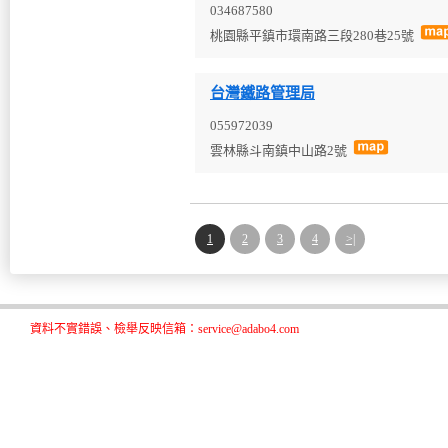
034687580
桃園縣平鎮市環南路三段280巷25號
台灣鐵路管理局
055972039
雲林縣斗南鎮中山路2號
1
2
3
4
>|
資料不實錯誤、檢舉反映信箱：service@adabo4.com