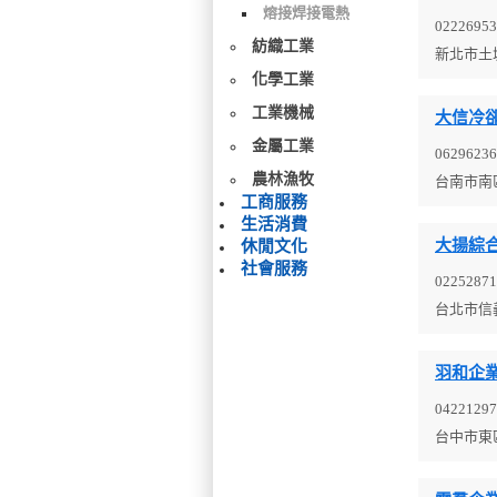
熔接焊接電熱
02226953
紡織工業
新北市土
化學工業
工業機械
大信冷
金屬工業
06296236
農林漁牧
台南市南
工商服務
生活消費
大揚綜
休閒文化
社會服務
02252871
台北市信
羽和企
04221297
台中市東