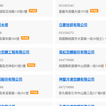
89
052363343
城區亞洲路138號1樓
嘉義市高鐵大道195號
卻水塔
日菱技研有限公司
8
033356272
區萬年路560號
桃園縣桃園市大業路一段30號之1
合空調工程有限公司
長虹空調股份有限公司
23
034776696
義區虎林街93號1樓
桃園縣新屋鄉中山西路一段548號
業股份有限公司
坤聖冷凍空調有限公司
68
047279990
區旱溪東路一段361號
彰化縣彰化市中山路三段227巷8