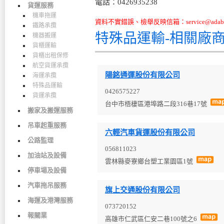
電話：0426935238
貨運服務
機車拖運
資料不實錯誤、檢舉反映信箱：service@adabo
鐵路承攬
特殊品運輸-相關廠
機器搬運
貨櫃運輸
貨櫃出租保修
航空貨運承攬
陽銘通運股份有限公司
海運承攬
特殊品運輸
0426575227
貨運承攬
台中市梧棲區港埠路二段316巷17號
搬家及搬運服務
吊車起重服務
六輕汽車貨運股份有限公司
公路監理
056811023
加油站及設備
雲林縣麥寮鄉台塑工業園區1號
停車場及設備
汽車拖吊服務
旗上交通股份有限公司
海運及港灣服務
073720152
報關業
高雄市仁武區仁安二巷100號之6