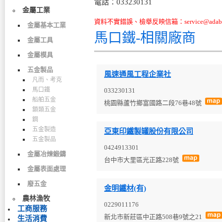
電話：033230131
金屬工業
資料不實錯誤、檢舉反映信箱：service@adabo
金屬基本工業
馬口鐵-相關廠商
金屬工具
金屬模具
五金製品
風速通風工程企業社
凡而、考克
馬口鐵
033230131
船舶五金
桃園縣蘆竹鄉富國路二段76巷48號
鎖類五金
鋼
五金製造
亞東印鐵製罐股份有限公司
五金製品
0424913301
金屬冶煉鍛鑄
台中市大里區光正路228號
金屬表面處理
廢五金
金明鐵材(有)
農林漁牧
0229011176
工商服務
新北市新莊區中正路508巷9號之21
生活消費