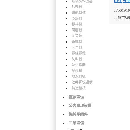
山生五
玻璃製作機器
砂輪機
07561919
造紙機械
高雄市鹽
乾燥機
攪拌機
研磨機
超音波
遊戲機
洗車機
電線電纜
飼料機
熱交換器
燃燒機
燈泡機械
油井探採設備
鑄造機械
整廠設備
公害處理設備
機械零組件
工業設備