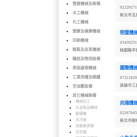
營建機械及裝備
02229271
木工機械
新北市五
化工機械
塑膠及橡膠機械
明瑩機
印刷機械
03439251
製鞋及皮革機械
桃園縣平
輸送及物流設備
國聯機
表面處理機械
工業用爐及鍋爐
07321820
高雄市三
空油壓設備
其它機械裝備
機械加工
向瑞機
五金製品機械
02267645
壓鑄機
水冷器
新北市樹
自動販賣機
洗衣機