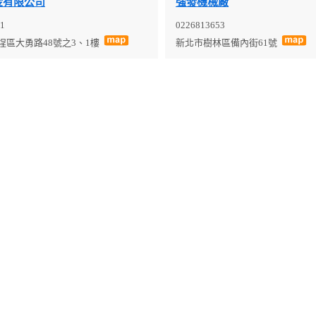
金有限公司
強發機械廠
1
0226813653
埕區大勇路48號之3、1樓
新北市樹林區備內街61號