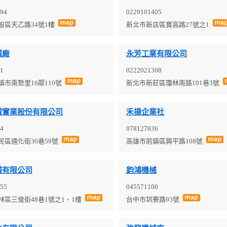
94
0229101405
股區天乙路34號1樓
新北市新店區寶高路27號之1
械廠
永芳工業有限公司
1
0222021308
鎮市南勢里16鄰110號
新北市新莊區瓊林南路101巷3號
械實業股份有限公司
禾揚企業社
4
078127836
民區通化街30巷59號
高雄市前鎮區興平路108號
械有限公司
鈞鴻機械
55
045571100
林區三俊街48巷1號之1、1樓
台中市圳寮路93號