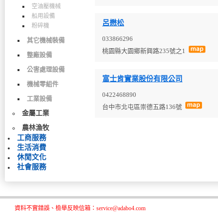
空油壓機械
船用設備
呂懋松
粉碎機
033866296
其它機械裝備
桃園縣大園鄉新興路235號之1
整廠設備
公害處理設備
富士肯實業股份有限公司
機械零組件
0422468890
工業設備
台中市北屯區崇德五路136號
金屬工業
農林漁牧
工商服務
生活消費
休閒文化
社會服務
資料不實錯誤、檢舉反映信箱：service@adabo4.com