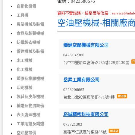
電話：0423586676
自動化設備
資料不實錯誤、檢舉反映信箱：service@adabo
工具機
空油壓機械-相關廠
農業機械及裝備
食品及製藥機械
紡織製衣機械
穩健空壓機械有限公司
營建機械及裝備
0425132360
木工機械
台中市豐原區富陽路235巷129弄130號
化工機械
塑膠及橡膠機械
岳昇工業有限公司
印刷機械
0228206665
製鞋及皮革機械
台北市北投區東陽街471號4樓
輸送及物流設備
崧誠精密科技有限公司
表面處理機械
工業用爐及鍋爐
073721303
高雄市仁武區竹東路86號
空油壓設備