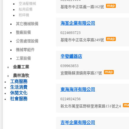
空油壓機械
基隆市中正區義一路162號
船用設備
粉碎機
海荃企業有限公司
其它機械裝備
整廠設備
0224693723
基隆市中正區北寧路249號
公害處理設備
機械零組件
辛發鐵器店
工業設備
039963853
金屬工業
宜蘭縣蘇澳鎮南寧路27號
農林漁牧
工商服務
生活消費
東海海洋有限公司
休閒文化
社會服務
0224924256
新北市萬里區野柳里港東路151號之4
吉岑企業有限公司