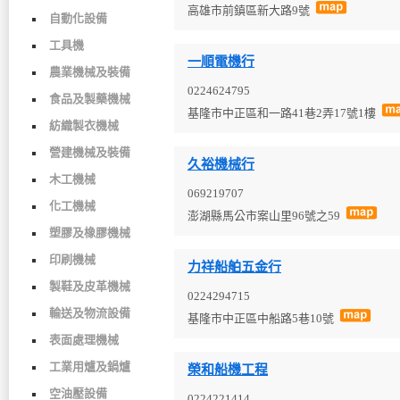
高雄市前鎮區新大路9號
自動化設備
工具機
一順電機行
農業機械及裝備
0224624795
食品及製藥機械
基隆市中正區和一路41巷2弄17號1樓
紡織製衣機械
營建機械及裝備
久裕機械行
木工機械
069219707
化工機械
澎湖縣馬公市案山里96號之59
塑膠及橡膠機械
印刷機械
力祥船舶五金行
製鞋及皮革機械
0224294715
輸送及物流設備
基隆市中正區中船路5巷10號
表面處理機械
工業用爐及鍋爐
榮和船機工程
空油壓設備
0224221414