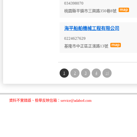
034398070
桃園縣平鎮市三興路350巷8號
海平船舶機械工程有限公司
0224627629
基隆市中正區正濱路13號
1
2
3
4
>|
資料不實錯誤、檢舉反映信箱：service@adabo4.com