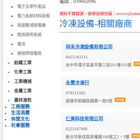
電話：039602096
電子及零件產品
資料不實錯誤、檢舉反映信箱：service@adabo
電力系統材料設備
冷凍設備-相關廠商
馬達幫浦發電機
燈具照明系統
電池
祥禾冷凍設備有限公司
熔接焊接電熱
0425343333
紡織工業
台中市潭子區昌平路三段201巷162號
化學工業
工業機械
永豐冷凍行
金屬工業
078311582
農林漁牧
高雄市前鎮區鎮東一街9號
工商服務
生活消費
仁美科技有限公司
休閒文化
社會服務
0222187000
新北市新店區民權路108號之2，5樓