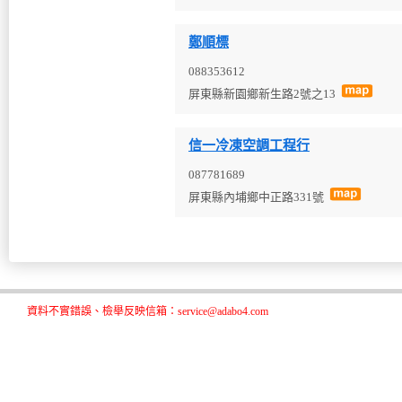
鄭順標
088353612
屏東縣新園鄉新生路2號之13
信一冷凍空調工程行
087781689
屏東縣內埔鄉中正路331號
資料不實錯誤、檢舉反映信箱：service@adabo4.com