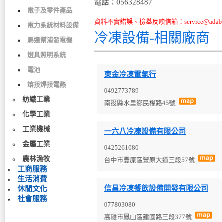
電話：056328487
電子及零件產品
資料不實錯誤、檢舉反映信箱：service@adabo
電力系統材料設備
冷凍設備-相關廠商
馬達幫浦發電機
燈具照明系統
電池
東金冷凍電氣行
熔接焊接電熱
0492773789
紡織工業
南投縣水里鄉民權路45號
化學工業
工業機械
一六八冷凍設備有限公司
金屬工業
0425261080
農林漁牧
台中市豐原區豐原大道三段57號
工商服務
生活消費
信昌冷凍餐飲設備開發有限公司
休閒文化
社會服務
077803080
高雄市鳳山區建國路三段377號