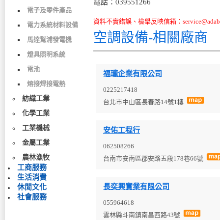
電話：039551266
電子及零件產品
資料不實錯誤、檢舉反映信箱：service@adabo
電力系統材料設備
空調設備-相關廠商
馬達幫浦發電機
燈具照明系統
電池
福瓏企業有限公司
熔接焊接電熱
0225217418
紡織工業
台北市中山區長春路14號1樓
化學工業
工業機械
安佑工程行
金屬工業
062508266
農林漁牧
台南市安南區郡安路五段178巷66號
工商服務
生活消費
長奕興實業有限公司
休閒文化
社會服務
055964618
雲林縣斗南鎮南昌西路43號