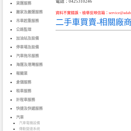
電話：0425310246
貨運服務
搬家及搬運服務
資料不實錯誤、檢舉反映信箱：service@adabo
二手車買賣-相關廠
吊車起重服務
公路監理
加油站及設備
停車場及設備
汽車拖吊服務
海運及港灣服務
報關業
倉儲服務
租車服務
計程車服務
快捷及快遞服務
汽車
汽車電機設備
傳動變速系統