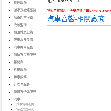
電話：078221911-1
貨運服務
搬家及搬運服務
資料不實錯誤、檢舉反映信箱：service@adabo
汽車音響-相關廠商
吊車起重服務
公路監理
加油站及設備
停車場及設備
汽車拖吊服務
海運及港灣服務
報關業
倉儲服務
租車服務
計程車服務
快捷及快遞服務
汽車
汽車電機設備
傳動變速系統