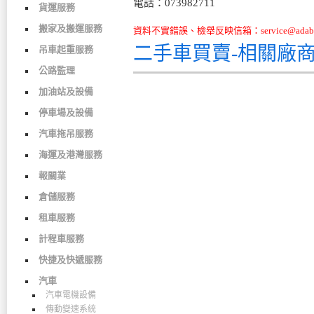
電話：073982711
貨運服務
搬家及搬運服務
資料不實錯誤、檢舉反映信箱：service@adabo
二手車買賣-相關廠
吊車起重服務
公路監理
加油站及設備
停車場及設備
汽車拖吊服務
海運及港灣服務
報關業
倉儲服務
租車服務
計程車服務
快捷及快遞服務
汽車
汽車電機設備
傳動變速系統