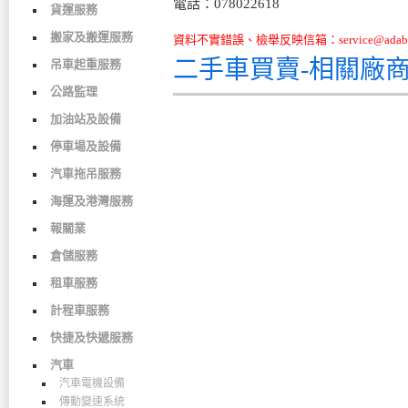
電話：078022618
貨運服務
搬家及搬運服務
資料不實錯誤、檢舉反映信箱：service@adabo
二手車買賣-相關廠
吊車起重服務
公路監理
加油站及設備
停車場及設備
汽車拖吊服務
海運及港灣服務
報關業
倉儲服務
租車服務
計程車服務
快捷及快遞服務
汽車
汽車電機設備
傳動變速系統