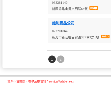
033281140
桃園縣龜山鄉文明路66號
維利錫品公司
0222010646
新北市新莊區民安路387巷9之1號
1
2
資料不實錯誤、檢舉反映信箱：service@adabo4.com