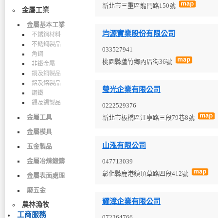
新北市三重區龍門路150號
金屬工業
金屬基本工業
均源實業股份有限公司
不銹鋼材料
不銹鋼製品
033527941
角鋼
桃園縣蘆竹鄉內厝街36號
非鐵金屬
銅及銅製品
鋁及鋁製品
瑩光企業有限公司
鋼鐵
錫及錫製品
0222529376
金屬工具
新北市板橋區江寧路三段79巷8號
金屬模具
山泓有限公司
五金製品
金屬冶煉鍛鑄
047713039
彰化縣鹿港鎮頂草路四段412號
金屬表面處理
廢五金
耀漳企業有限公司
農林漁牧
工商服務
072264766