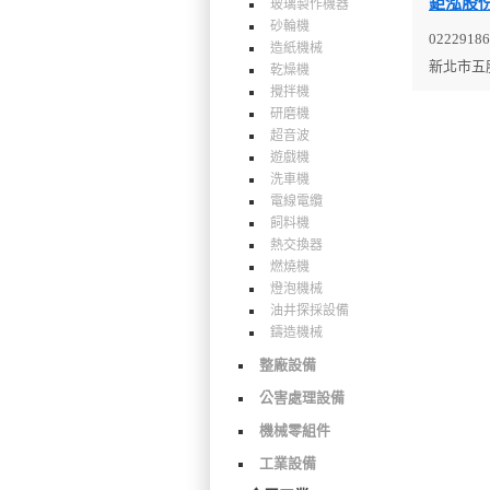
鉅泓股
玻璃製作機器
砂輪機
02229186
造紙機械
新北市五
乾燥機
攪拌機
研磨機
超音波
遊戲機
洗車機
電線電纜
飼料機
熱交換器
燃燒機
燈泡機械
油井探採設備
鑄造機械
整廠設備
公害處理設備
機械零組件
工業設備