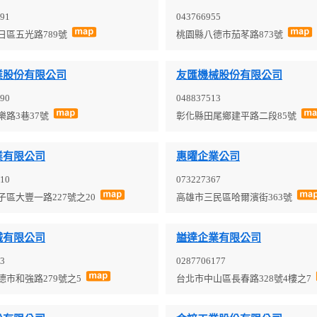
91
043766955
日區五光路789號
桃園縣八德市茄苳路873號
業股份有限公司
友匯機械股份有限公司
90
048837513
樂路3巷37號
彰化縣田尾鄉建平路二段85號
業有限公司
惠曜企業公司
10
073227367
子區大豐一路227號之20
高雄市三民區哈爾濱街363號
械有限公司
謚達企業有限公司
3
0287706177
德市和強路279號之5
台北市中山區長春路328號4樓之7