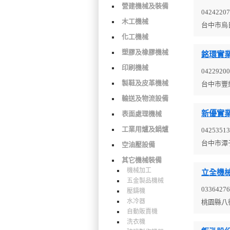
營建機械及裝備
04242207
木工機械
台中市烏
化工機械
塑膠及橡膠機械
銘環實
印刷機械
04229200
製鞋及皮革機械
台中市豐
輸送及物流設備
新優實
表面處理機械
工業用爐及鍋爐
04253513
台中市潭
空油壓設備
其它機械裝備
機械加工
立全機
五金製品機械
03364276
壓鑄機
水冷器
桃園縣八
自動販賣機
洗衣機