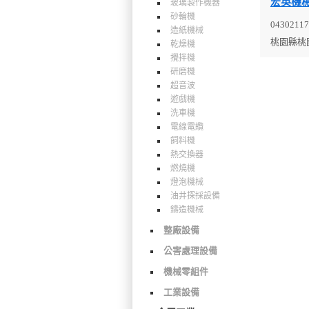
宏英機
玻璃製作機器
砂輪機
04302117
造紙機械
桃園縣桃園
乾燥機
攪拌機
研磨機
超音波
遊戲機
洗車機
電線電纜
飼料機
熱交換器
燃燒機
燈泡機械
油井探採設備
鑄造機械
整廠設備
公害處理設備
機械零組件
工業設備