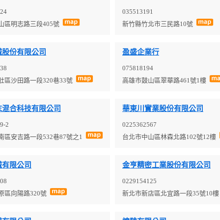
24
035513191
山區明志路三段405號
新竹縣竹北市三民路10號
械股份有限公司
盈盛企業行
38
075818194
肚區沙田路一段320巷33號
高雄市鼓山區翠華路461號1樓
末混合科技有限公司
華東川實業股份有限公司
9-2
0225362567
南區安吉路一段532巷87號之1
台北市中山區林森北路102號12樓
械有限公司
金亨精密工業股份有限公司
08
0229154125
原區向陽路320號
新北市新店區北宜路一段35號10