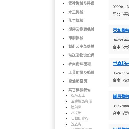
營建機械及裝備
02290113
木工機械
新北市泰
化工機械
塑膠及橡膠機械
亞和機
印刷機械
04269364
製鞋及皮革機械
台中市大
輸送及物流設備
世鑫粉
表面處理機械
工業用爐及鍋爐
06247774
台南市安
空油壓設備
其它機械裝備
機械加工
鑨辰機
五金製品機械
04252980
壓鑄機
水冷器
台中市豐
自動販賣機
洗衣機