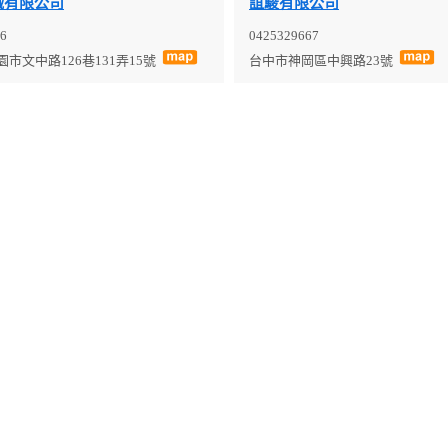
械有限公司
誼駿有限公司
6
0425329667
市文中路126巷131弄15號
台中市神岡區中興路23號