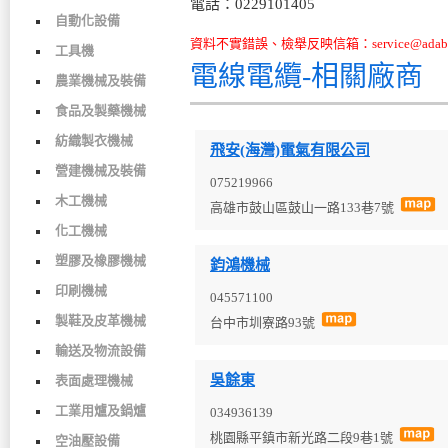
電話：0229101405
自動化設備
資料不實錯誤、檢舉反映信箱：service@adabo
工具機
電線電纜-相關廠商
農業機械及裝備
食品及製藥機械
紡織製衣機械
飛安(海灣)電氣有限公司
營建機械及裝備
075219966
木工機械
高雄市鼓山區鼓山一路133巷7號
化工機械
塑膠及橡膠機械
鈞鴻機械
印刷機械
045571100
製鞋及皮革機械
台中市圳寮路93號
輸送及物流設備
吳餘東
表面處理機械
工業用爐及鍋爐
034936139
桃園縣平鎮市新光路二段9巷1號
空油壓設備