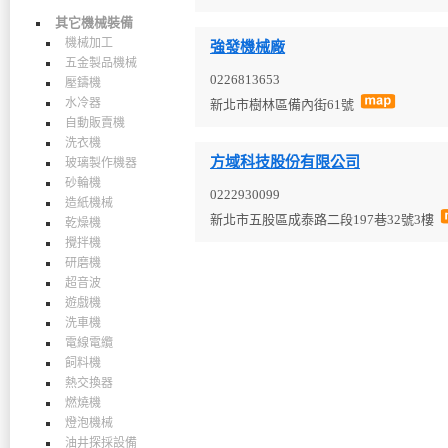
其它機械裝備
機械加工
強發機械廠
五金製品機械
0226813653
壓鑄機
水冷器
新北市樹林區備內街61號
自動販賣機
洗衣機
方域科技股份有限公司
玻璃製作機器
砂輪機
0222930099
造紙機械
新北市五股區成泰路二段197巷32號3樓
乾燥機
攪拌機
研磨機
超音波
遊戲機
洗車機
電線電纜
飼料機
熱交換器
燃燒機
燈泡機械
油井探採設備