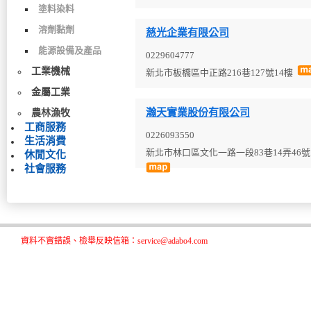
塗料染料
溶劑黏劑
慈光企業有限公司
能源設備及產品
0229604777
工業機械
新北市板橋區中正路216巷127號14樓
金屬工業
瀚天實業股份有限公司
農林漁牧
工商服務
0226093550
生活消費
新北市林口區文化一路一段83巷14弄46
休閒文化
社會服務
資料不實錯誤、檢舉反映信箱：service@adabo4.com