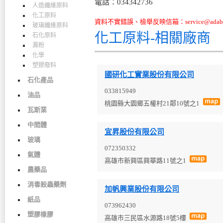
電話：034342736
人造纖維原料
化工原料
資料不實錯誤、檢舉反映信箱：service@adabo
玻璃纖維原料
化工原料-相關廠商
石化原料
澱粉
化學
塑膠廢料
國研化工實業股份有限公司
石化產品
033815949
油品
桃園縣大園鄉五權村21鄰10號之1
瓦斯業
中間體
宜昇股份有限公司
玻璃
072350332
氣體
高雄市新興區興華路11號之1
農藥品
消毒殺蟲藥劑
加帆興業股份有限公司
紙品
073962430
塑膠橡膠
高雄市三民區水源路18號5樓