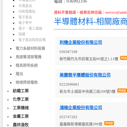
半導體材料
電話：036992336
光電產品
印刷電路板
資料不實錯誤、檢舉反映信箱：service@adabo
電子產品
半導體材料-相關廠
電子零件
電子、電工儀器
磁鐵
電子產品製造設備
利機企業股份有限公司
電力系統材料設備
036587108
馬達幫浦發電機
新竹縣竹北市莊敬五街66號之1,11樓
燈具照明系統
電池
美麗微半導體股份有限公司
熔接焊接電熱
0222696661
紡織工業
新北市土城區中央路三段208號5樓
化學工業
鴻楠企業股份有限公司
工業機械
金屬工業
053747282
嘉義縣新港鄉嘉民路390號
農林漁牧