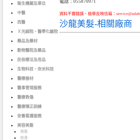
電話：055870971
衛生機關及單位
中醫
資料不實錯誤、檢舉反映信箱：service@adabo
沙龍美髮-相關廠商
西醫
Ｘ光線院、醫學化驗院
藥品及藥材
動物醫院及藥品
民俗療法及用品
生物科技、奈米科技
醫療器材
醫事管理服務
醫療救傷
醫療矯正訓練
安養看護服務
美容美髮
假髮
紋身