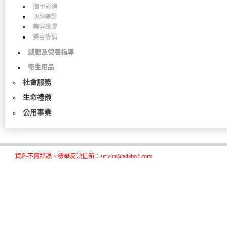
指甲彩繪
沙龍美髮
美容護膚
美容設備
減肥及營養指導
衛生用品
社會服務
生命禮儀
公用事業
資料不實錯誤、檢舉反映信箱：service@adabo4.com