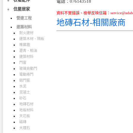
衣著配件
電話：076143518
住屋居家
資料不實錯誤、檢舉反映信箱：service@adabo
營建工程
地磚石材-相關廠商
建築材料
耐火建材
建築木材、隔板
帷幕牆
瀝青、柏油
建築材料
門窗
玻璃自動門
電動捲門
鋁門窗
水泥
混凝土
砂石
地磚石材
地板材料
天花板
磁磚
大理石